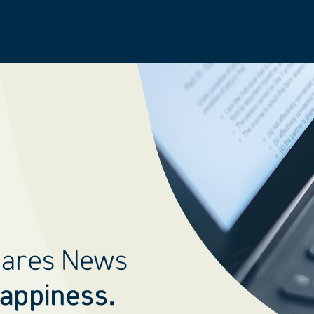
hares News
Happiness.