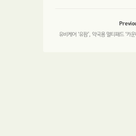
Previo
유비케어 ‘유팜’, 약국용 멀티패드 ‘카운터스