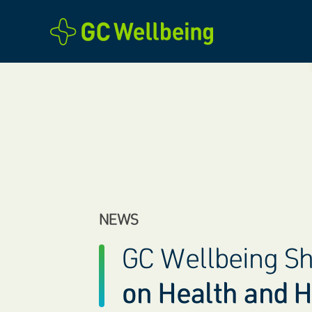
본문바로가기
NEWS
GC Wellbeing S
on Health and 