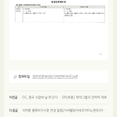
첨부파일
첨부.변경대비표(지씨엔에이씨주).pdf
이전글
GC, 중국 사업에 날개 단다… CR(화륜) 제약그룹과 전략적 제휴
다음글
의약품 품목허가사항 변경 알림(지씨웰빙아세트아미노펜주(아세트아미노펜))