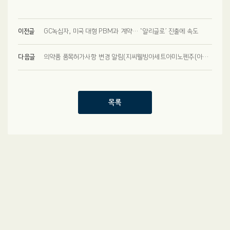
이전글
GC녹십자, 미국 대형 PBM과 계약… ‘알리글로’ 진출에 속도
다음글
의약품 품목허가사항 변경 알림(지씨웰빙아세트아미노펜주(아세트아미노펜))
목록