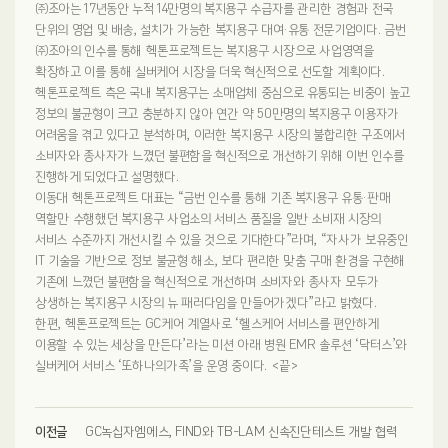
㈜조아는 17년동안 누적 14만명의 복지용구 수급자를 관리한 경험과 전국
단위의 영업 및 배송, 설치가 가능한 복지용구 대여·유통 전문기업이다. 금번
㈜조아의 인수를 통해 헥톤프로젝트는 복지용구 시장으로 사업영역을
확장하고 이를 통해 실버케어 시장을 더욱 혁신적으로 선도할 계획이다.
헥톤프로젝트 측은 국내 복지용구는 소매업체 중심으로 유통되는 비중이 높고
정보의 불균형이 크고 충분하지 않아 연간 약 50만명의 복지용구 이용자가
어려움을 겪고 있다고 분석하며, 이러한 복지용구 시장의 불합리한 구조에서
소비자와 종사자가 느꼈던 불편함을 혁신적으로 개선하기 위해 이번 인수를
진행하게 되었다고 설명했다.
이동대 헥톤프로젝트 대표는 “금번 인수를 통해 기존 복지용구 유통·판매
역할만 수행했던 복지용구 사업소의 서비스 품질을 일반 소비재 시장의
서비스 수준까지 개선시킬 수 있을 것으로 기대한다”라며, “자사가 보유중인
IT 기술을 기반으로 정보 불균형 해소, 보다 편리한 맞춤 구매 환경을 구현해
기존에 느꼈던 불편함을 혁신적으로 개선하며 소비자와 종사자 모두가
상생하는 복지용구 시장의 뉴 패러다임을 만들어가겠다”라고 밝혔다.
한편, 헥톤프로젝트는 GC케어 계열사로 ‘헬스케어 서비스를 편안하게
이용할 수 있는 세상을 만든다’라는 미션 아래 병원 EMR 솔루션 ‘닥터스’와
실버케어 서비스 ‘또하나의가족’을 운영 중이다. <끝>
이전글
GC녹십자엠에스, FIND와 TB-LAM 신속진단테스트 개발 협력