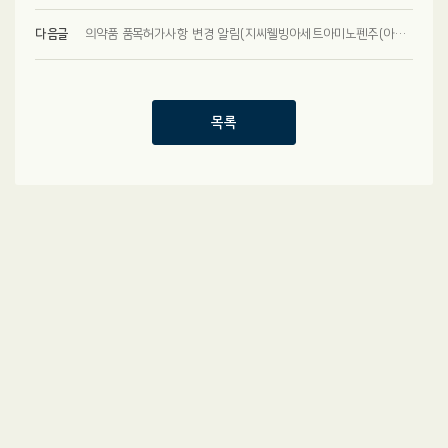
다음글
의약품 품목허가사항 변경 알림(지씨웰빙아세트아미노펜주(아세트아미노펜))
목록