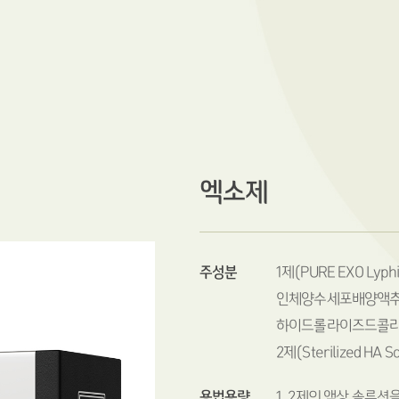
엑소제
주성분
1제(PURE EXO Lyp
인체양수세포배양액추
하이드롤라이즈드콜라
2제(Sterilized H
용법용량
1. 2제의 액상 솔루션