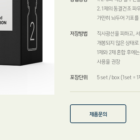
2. 1제의 동결건조 파
가만히 놔두어 기포를 
저장방법
직사광선을 피하고, 서
개봉되지 않은 상태로 
1제와 2제 혼합 후에는
사용을 권장
포장단위
5 set / box (1set =
제품문의